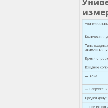
Унив
измер
Универсальн
Количество у
Типы входных
измерителя-р
Время опроса
Входное сопр
— тока
— напряжени
Предел допус
— при исполь