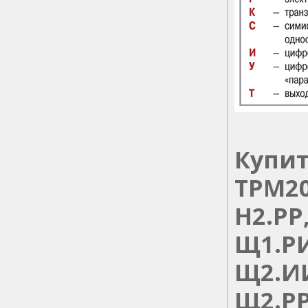
Купит
ТРМ20
Н2.РР
Щ1.РИ
Щ2.ИИ
Щ2.РР