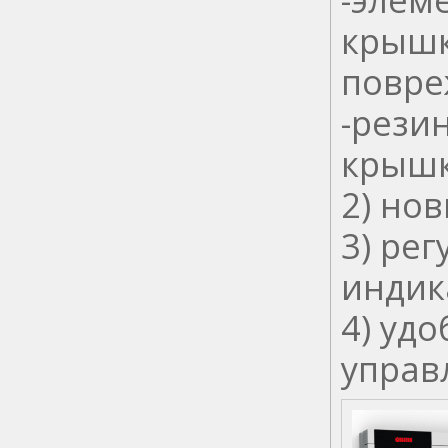
крышк
повре
-рези
крышк
2) но
3) ре
индик
4) уд
управ