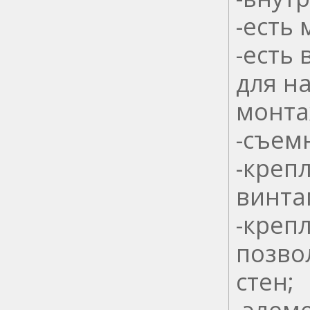
-есть 
-есть
для н
монта
-съем
-креп
винта
-креп
позво
стен;
-элем