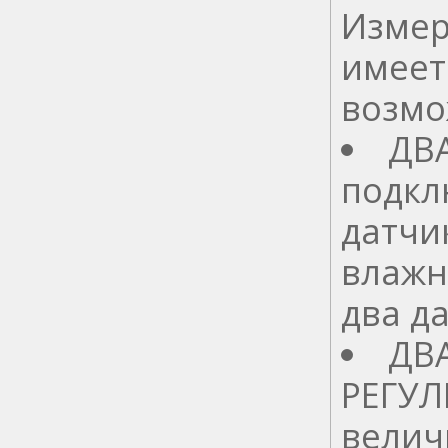
Измер
имеет
возмо
ДВ
подкл
датчи
влажн
два д
ДВ
РЕГУ
велич