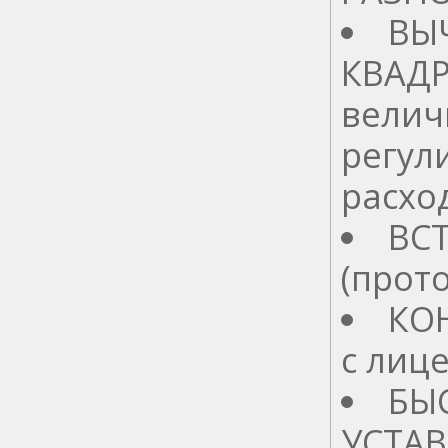
ВЫ
КВАДР
велич
регул
расхо
ВС
(прот
КО
с лиц
БЫ
УСТАВ