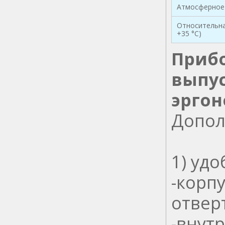
Атмосферное
Относительна
+35 °С)
Прибо
выпус
эргон
Допол
1) уд
-корп
отвер
-внут