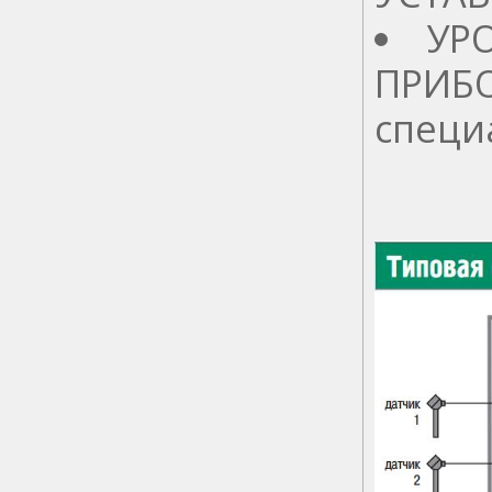
УР
ПРИБО
специ