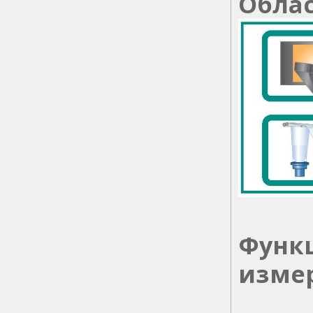
Обла
Функ
измер