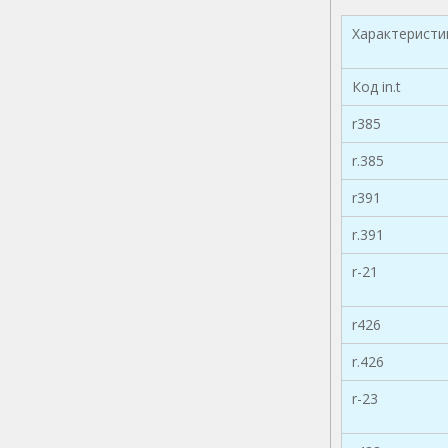
Характеристи
Код in.t
r385
r.385
r391
r.391
r-21
r426
r.426
r-23