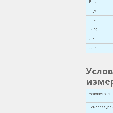
E_ _t
i 0_5
i 0.20
i 4.20
U-50
U0_1
Услов
измер
Условия эксп
Температура 