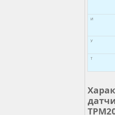
И
У
Т
Хара
датчи
ТРМ2