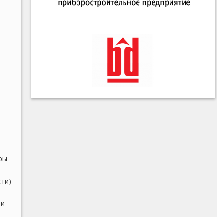
ры
ти)
ти