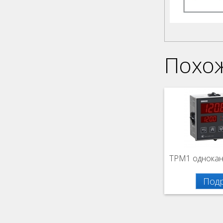
Похо
ТРМ1 однокана
Под