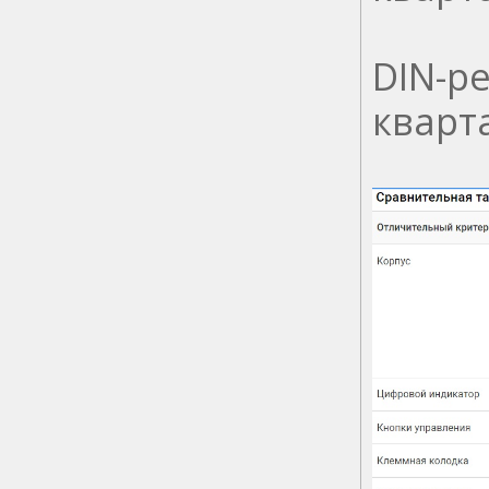
DIN-р
кварта