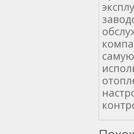
экспл
завод
обслу
компа
самую
испол
отопл
настр
контр