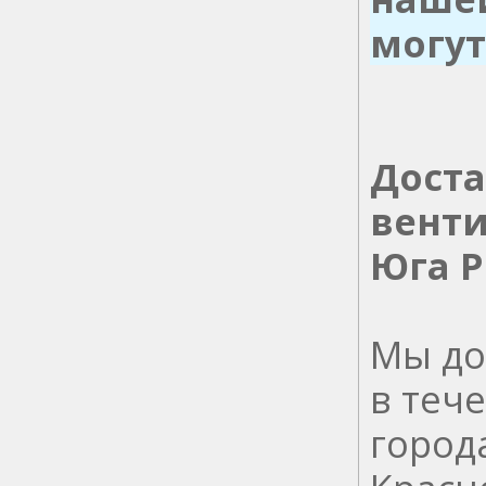
могут
Доста
венти
Юга Р
Мы до
в тече
города