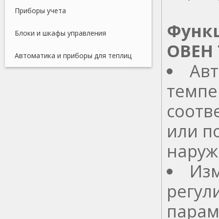
Приборы учета
Функ
Блоки и шкафы управления
ОВЕН
Автоматика и приборы для теплиц
Авт
темпе
соотв
или п
наруж
Изм
регул
парам