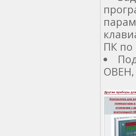
прогр
парам
клави
ПК по 
Под
ОВЕН,