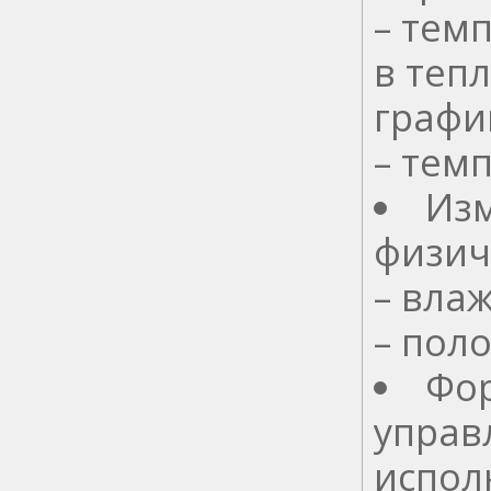
– тем
в тепл
графи
– тем
Из
физич
– вла
– пол
Фо
управ
испол