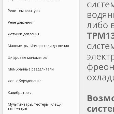
систе
Реле температуры
водян
либо 
Реле давления
ТРМ13
Датчики давления
систе
Манометры. Измерители давления
элект
Цифровые манометры
фреон
Мембранные разделители
охлад
Доп. оборудование
Калибраторы
Возм
Мультиметры, тестеры, клещи,
систе
ваттметры