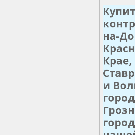
Купит
контр
на-До
Красн
Крае,
Ставр
и Вол
город
Грозн
город
нашей