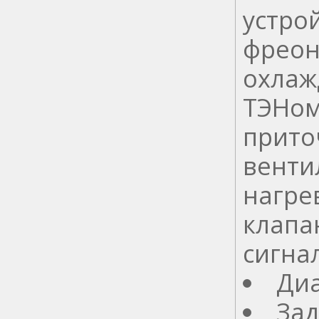
устро
фреон
охлаж
ТЭНом
прит
венти
нагре
клапа
сигна
Диа
Зад