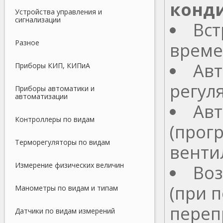
конд
Устройства управления и
сигнализации
Вст
Разное
врем
Авт
Приборы КИП, КИПиА
регул
Приборы автоматики и
автоматизации
Ав
Контроллеры по видам
(прог
Терморегуляторы по видам
венти
Измерение физических величин
Во
(при 
Манометры по видам и типам
переп
Датчики по видам измерений