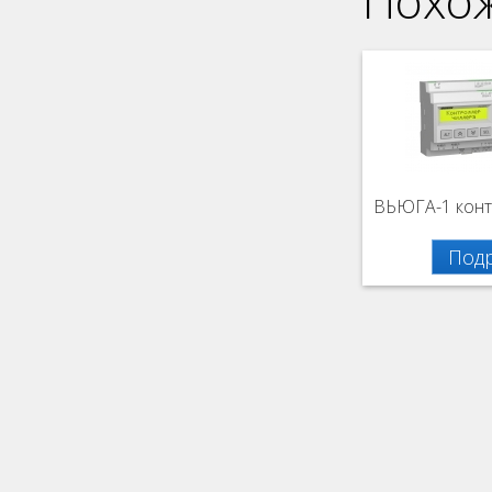
Похо
ВЬЮГА-1 контр
Под