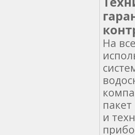
Техн
гара
конт
На вс
испол
систе
водос
компа
пакет
и тех
прибо